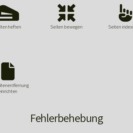



iten heften
Seiten bewegen
Seiten index

itenentfernung
einrichten
Fehlerbehebung