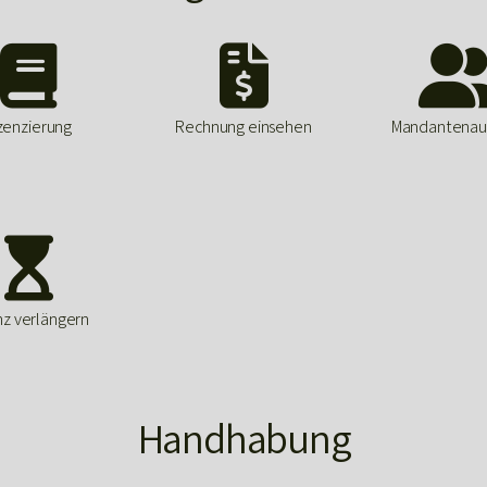


zenzierung
Rechnung einsehen
Mandantenau

nz verlängern
Handhabung