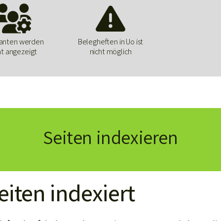


anten werden
Belegheften in Uo ist
ht angezeigt
nicht möglich
Seiten indexieren
iten indexiert