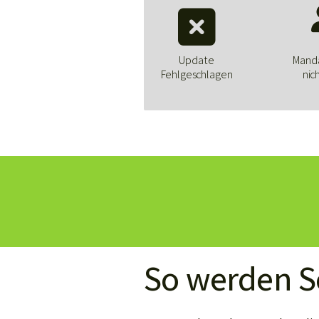

Update
Mand
Fehlgeschlagen
nic
So werden Se