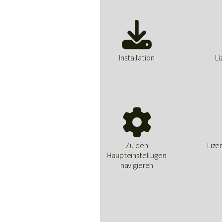

Installation
Li

Zu den
Lize
Haupteinstellugen
navigieren