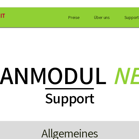
Preise
Über uns
Support
CANMODUL
N
Support
Allgemeines